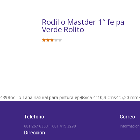
Rodillo Mastder 1″ felpa
Verde Rolito
Valora
$
1727
do en
2.83
de 5
439Rodillo Lana natural para pintura ep�xica 4″10,3 cms4″5,20 
Teléfono
Correo
601 267 6353 – 601 415 3290
informacio
Dirección