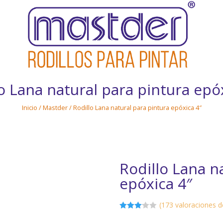
o Lana natural para pintura epó
Inicio
/
Mastder
/ Rodillo Lana natural para pintura epóxica 4″
Rodillo Lana n
epóxica 4″
(
173
valoraciones de
Valorad
o
3.05