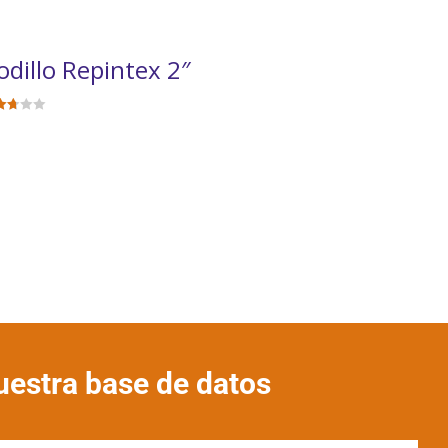
odillo Repintex 2″
ora
045
en
4
5
uestra base de datos