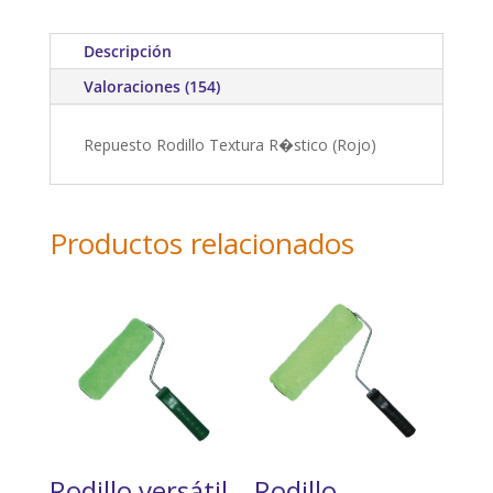
cliente
s
Descripción
Valoraciones (154)
Repuesto Rodillo Textura R�stico (Rojo)
Productos relacionados
Rodillo versátil
Rodillo