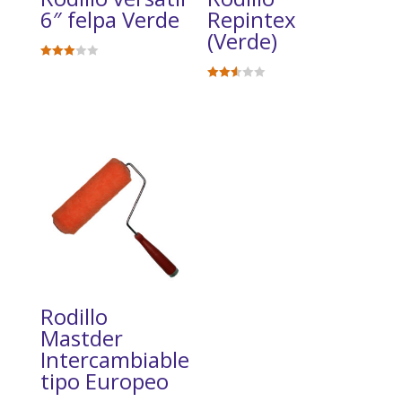
6″ felpa Verde
Repintex
(Verde)
Valorad
$
3065
o en
3.06
Valora
$
3357
de 5
do en
2.57
de 5
Rodillo
Mastder
Intercambiable
tipo Europeo