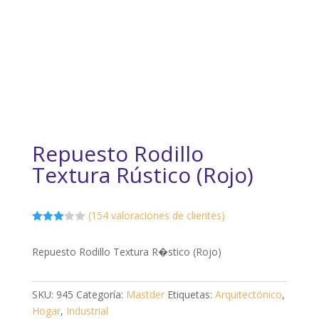
Repuesto Rodillo
Textura Rústico (Rojo)
(
154
valoraciones de clientes)
Valorad
o
2.91
Repuesto Rodillo Textura R�stico (Rojo)
sobre
5
basad
o en
puntuac
SKU:
945
Categoría:
Mastder
Etiquetas:
Arquitectónico
,
iones
Hogar
,
Industrial
de