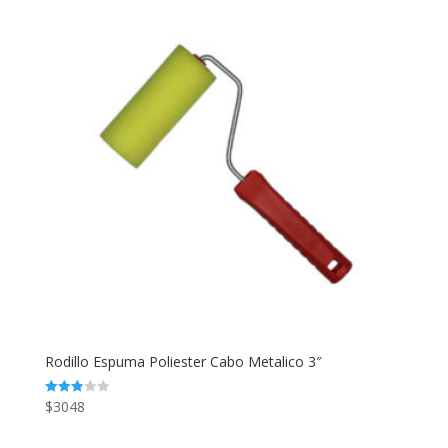
Rodillo Espuma Poliester Cabo Metalico 3″
$
3048
Valorado
en
2.87
de 5