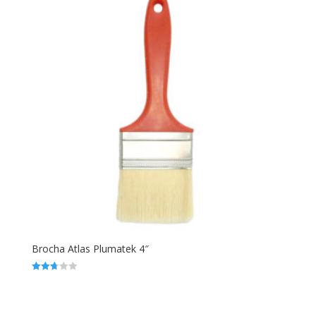
Brocha Atlas Plumatek 4″
Valorado
en
2.68
de 5