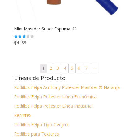
Mini Mastder Super Espuma 4″
$
4165
Valorado
en
2.93
de 5
1
2
3
4
5
6
7
→
Líneas de Producto
Rodillos Felpa Acrílica y Poliéster Mastder ® Naranja
Rodillos Felpa Poliester Línea Económica
Rodillos Felpa Poliester Línea Industrial
Repintex
Rodillos Felpa Tipo Ovejero
Rodillos para Texturas