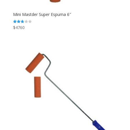
Mini Mastder Super Espuma 6″
$
4760
Valorado
en
2.83
de 5