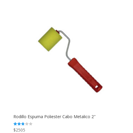
Rodillo Espuma Poliester Cabo Metalico 2″
$
2505
Valorado
en