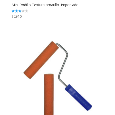
Mini Rodillo Textura amarillo. Importado
$
2910
Valorado
en
3.04
de 5